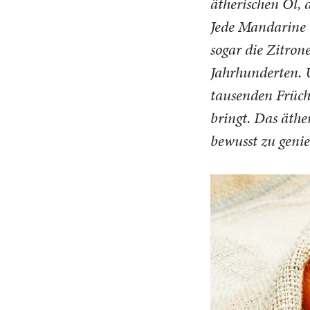
ätherischen Öl, 
Jede Mandarine 
sogar die Zitron
Jahrhunderten. U
tausenden Früch
bringt. Das äthe
bewusst zu geni