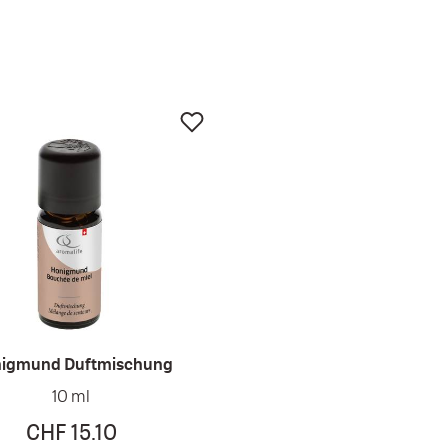
igmund Duftmischung
Christmas Raumsp
10 ml
100 ml
CHF 15.10
CHF 18.60