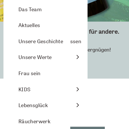
Aromasprays
Arve Wellness
Pflanzenporträts
Das Team
Nasenbalsam
Christmas
Aktuelles
Pflege für dich. Unterstützung für andere.
Arven- und Lavendelkissen
DIY-Ideen
Unsere Geschichte
Also rein ins neue Aromalife Duschvergnügen!
Raumbeduftung
Energie
Unsere Werte
JETZT ENTDECKEN
Aromasphere
Frau sein
Zubehör und DIY
KIDS
Themenwelten
Lebensglück
Räucherwerk