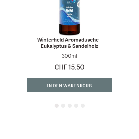
Winterheld Aromadusche –
En
Eukalyptus & Sandelholz
300ml
CHF 15.50
IN DEN WARENKORB