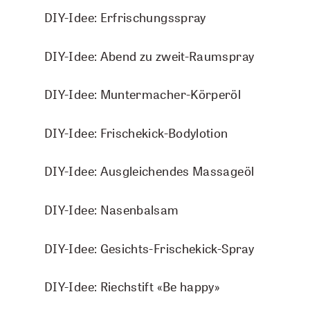
DIY-Idee: Erfrischungsspray
DIY-Idee: Abend zu zweit-Raumspray
DIY-Idee: Muntermacher-Körperöl
DIY-Idee: Frischekick-Bodylotion
DIY-Idee: Ausgleichendes Massageöl
TOP Mandarine ätherisches Öl - BIO
DIY-Idee: Nasenbalsam
5 ml
CHF 8.50
DIY-Idee: Gesichts-Frischekick-Spray
IN DEN WARENKORB
DIY-Idee: Riechstift «Be happy»