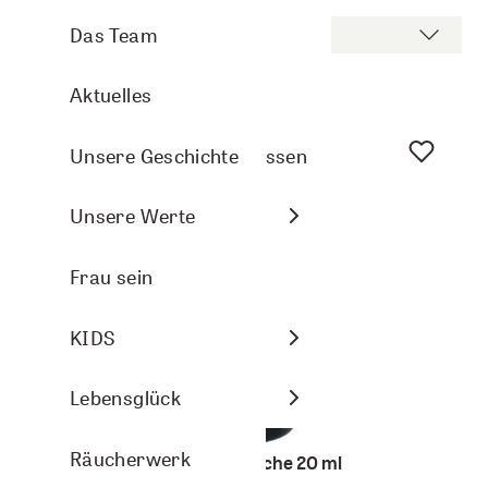
Aromasprays
Arve Wellness
Pflanzenporträts
Das Team
Sortieren nach
Nasenbalsam
Christmas
Aktuelles
Arven- und Lavendelkissen
DIY-Ideen
Unsere Geschichte
Raumbeduftung
Energie
Unsere Werte
Aromasphere
Frau sein
Zubehör und DIY
KIDS
Themenwelten
Lebensglück
Räucherwerk
Braunglasflasche 20 ml