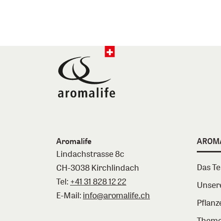
Aromalife
AROM
Lindachstrasse 8c
Das T
CH-3038 Kirchlindach
Tel:
+41 31 828 12 22
Unser
E-Mail:
info@aromalife.ch
Pflanz
Theme