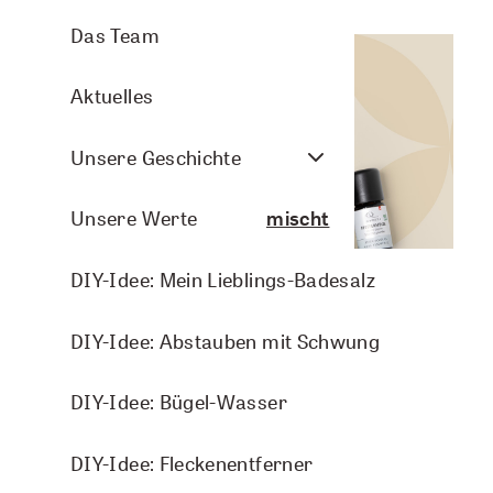
Aromasprays
Arve Wellness
Pflanzenporträts
Das Team
Nasenbalsam
Christmas
Aktuelles
Arven- und Lavendelkissen
DIY-Ideen
Unsere Geschichte
Raumbeduftung
Do it yourself - duftgemischt
Unsere Werte
Aromasphere
DIY-Idee: Mein Lieblings-Badesalz
Do it yourself - duftgewischt
Zubehör und DIY
DIY-Idee: Guten Morgen-Duschgel
DIY-Idee: Abstauben mit Schwung
Energie
Zutaten
Themenwelten
DIY-Idee: Entspannungs-Raumspray
DIY-Idee: Bügel-Wasser
Frau sein
100 ml Aromalife Pflanzenwasser Pfefferminze
DIY-Idee: Frauenwohl-Bodylotion
DIY-Idee: Fleckenentferner
KIDS
Bio (Hydrolat)