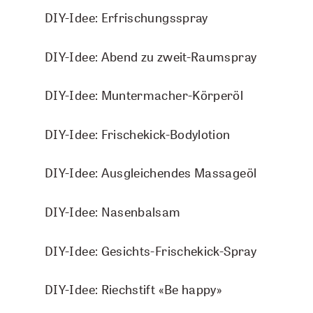
DIY-Idee: Erfrischungsspray
DIY-Idee: Abend zu zweit-Raumspray
DIY-Idee: Muntermacher-Körperöl
DIY-Idee: Frischekick-Bodylotion
DIY-Idee: Ausgleichendes Massageöl
DIY-Idee: Nasenbalsam
TOP 
DIY-Idee: Gesichts-Frischekick-Spray
Pfefferminze Pflanzenwasser Spray
100 ml
DIY-Idee: Riechstift «Be happy»
CHF 12.00