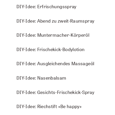
DIY-Idee: Erfrischungsspray
DIY-Idee: Abend zu zweit-Raumspray
DIY-Idee: Muntermacher-Körperöl
DIY-Idee: Frischekick-Bodylotion
DIY-Idee: Ausgleichendes Massageöl
TOP Cajeput ätherisches Öl
TOP 
5 ml
DIY-Idee: Nasenbalsam
CHF 7.50
DIY-Idee: Gesichts-Frischekick-Spray
IN DEN WARENKORB
DIY-Idee: Riechstift «Be happy»