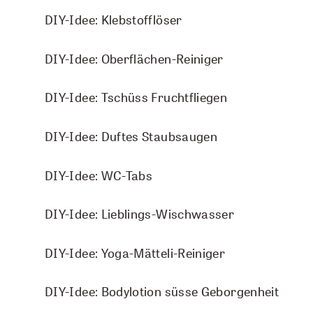
5 Tropfen Cajeput Wildsammlung
DIY-Idee: Energie-Körperöl
DIY-Idee: Klebstofflöser
Lebensglück
So gehts:
DIY-Idee: Schützender Raumspray
DIY-Idee: Oberflächen-Reiniger
Räucherwerk
Die ätherischen Öle direkt in einen neutralen
DIY-Idee: Winterzeit-Fussöl
DIY-Idee: Tschüss Fruchtfliegen
Ruhe
Aromalife PURE-Raumspray geben und schütteln.
Mehrmals täglich 2-3 Sprühstösse im Raum oder in
DIY-Idee: Schlaf Gut-Raumspray
DIY-Idee: Duftes Staubsaugen
Verstich mein nicht
der Körperumgebung versprühen.
DIY-Idee: Muskelfit-Öl
DIY-Idee: WC-Tabs
Waldbaden
DIY-IDEE HERUNTERLADEN
DIY-Idee: Seelenwohl-Duschbad
DIY-Idee: Lieblings-Wischwasser
DIY-Idee: Riechstift Morgenmuffel
DIY-Idee: Yoga-Mätteli-Reiniger
DIY-Idee: Bodylotion süsse Geborgenheit