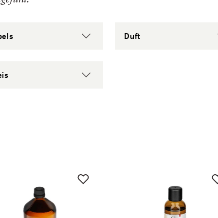
bels
Duft
eis