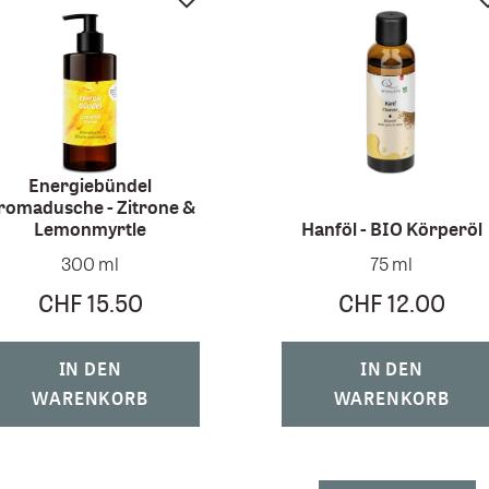
Energiebündel
romadusche - Zitrone &
Lemonmyrtle
Hanföl - BIO Körperöl
300 ml
75 ml
CHF 15.50
CHF 12.00
IN DEN
IN DEN
WARENKORB
WARENKORB