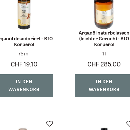
Arganöl naturbelassen
ganöl desodoriert - BIO
(leichter Geruch) - BIO
Körperöl
Körperöl
75 ml
1 l
CHF 19.10
CHF 285.00
IN DEN
IN DEN
WARENKORB
WARENKORB