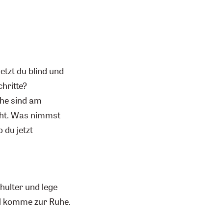
tzt du blind und
hritte?
che sind am
cht. Was nimmst
 du jetzt
hulter und lege
nd komme zur Ruhe.