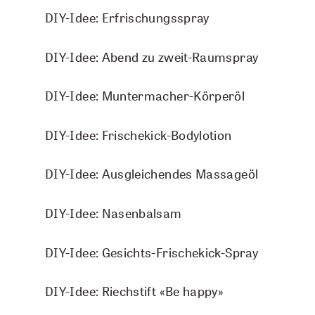
DIY-Idee: Erfrischungsspray
DIY-Idee: Abend zu zweit-Raumspray
DIY-Idee: Muntermacher-Körperöl
DIY-Idee: Frischekick-Bodylotion
Riechstift grau Alu inkl. 1
DIY-Idee: Ausgleichendes Massageöl
Baumwolldocht
TO
1 Stk
DIY-Idee: Nasenbalsam
CHF 12.50
DIY-Idee: Gesichts-Frischekick-Spray
IN DEN WARENKORB
DIY-Idee: Riechstift «Be happy»