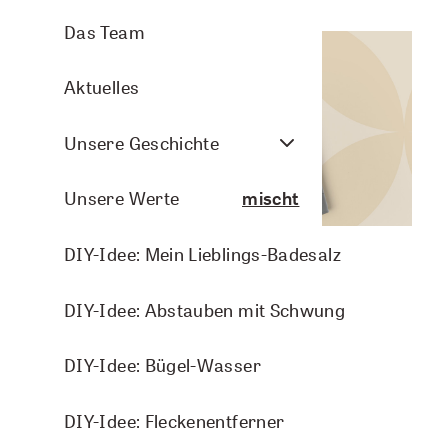
Aromasprays
Arve Wellness
Pflanzenporträts
Das Team
Nasenbalsam
Christmas
Aktuelles
Arven- und Lavendelkissen
DIY-Ideen
Unsere Geschichte
Raumbeduftung
Do it yourself - duftgemischt
Unsere Werte
Aromasphere
DIY-Idee: Mein Lieblings-Badesalz
Do it yourself - duftgewischt
Zubehör und DIY
DIY-Idee: Guten Morgen-Duschgel
DIY-Idee: Abstauben mit Schwung
Energie
Zutaten
Themenwelten
DIY-Idee: Entspannungs-Raumspray
DIY-Idee: Bügel-Wasser
Frau sein
1 Aromalife Riechstift (inkl. Vlies-Einlagen)
DIY-Idee: Frauenwohl-Bodylotion
DIY-Idee: Fleckenentferner
KIDS
2 Tropfen Bergamotte Bio