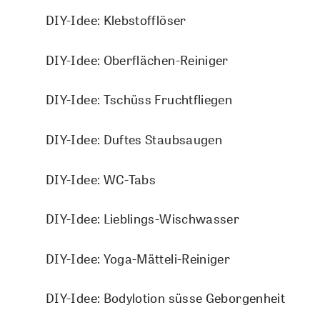
2 Tropfen Vanille Bio
DIY-Idee: Energie-Körperöl
DIY-Idee: Klebstofflöser
Lebensglück
2 Tropfen Kamille römisch Bio
DIY-Idee: Schützender Raumspray
DIY-Idee: Oberflächen-Reiniger
Räucherwerk
So gehts:
DIY-Idee: Winterzeit-Fussöl
DIY-Idee: Tschüss Fruchtfliegen
Ruhe
Die ätherischen Öle auf einen Vliesstreifen tropfen, in
den Riechstift stecken und verschliessen. Bei Bedarf
DIY-Idee: Schlaf Gut-Raumspray
DIY-Idee: Duftes Staubsaugen
Verstich mein nicht
immer wieder daran riechen.
DIY-Idee: Muskelfit-Öl
DIY-Idee: WC-Tabs
Waldbaden
DIY-IDEE HERUNTERLADEN
DIY-Idee: Seelenwohl-Duschbad
DIY-Idee: Lieblings-Wischwasser
DIY-Idee: Riechstift Morgenmuffel
DIY-Idee: Yoga-Mätteli-Reiniger
DIY-Idee: Bodylotion süsse Geborgenheit