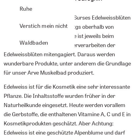
Ruhe
Seit 2010 bauet die Drogaria Surses Edelweissblüten
Verstich mein nicht
neben ihrem Maiensäss in Fotgs oberhalb von
Savognin an. Die ganze Familie ist jeweils beim
Waldbaden
Einpflanzen, Ernten und Weiterverarbeiten der
Edelweissblüten mitengagiert. Daraus werden
wunderbare Produkte, unter anderem die Grundlage
für unser Arve Muskelbad produziert.
Edelweiss ist für die Kosmetik eine sehr interessante
Pflanze. Die Inhaltsstoffe wurden früher in der
Naturheilkunde eingesetzt. Heute werden vorallem
die Gerbstoffe, die enthaltenen Vitamine A, C und E in
Kosmetikprodukten geschätzt. Aber Achtung:
Edelweiss ist eine geschützte Alpenblume und darf