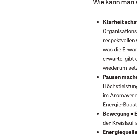
Wie kann man s
Klarheit scha
Organisations
respektvollen
was die Erwa
erwarte, gibt 
wiederum setzt
Pausen mach
Höchstleistun
im Aromaverne
Energie-Boost
Bewegung = E
der Kreislauf 
Energiequelle