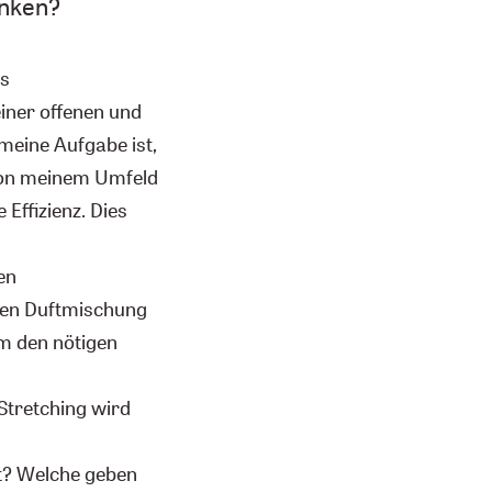
enken?
ls
iner offenen und
meine Aufgabe ist,
von meinem Umfeld
 Effizienz. Dies
en
uten Duftmischung
m den nötigen
Stretching wird
ut? Welche geben