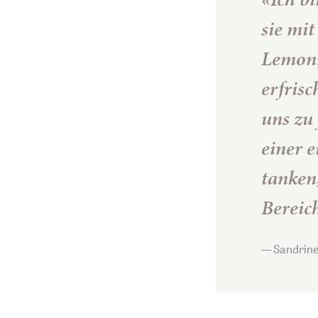
sie mit
Lemonm
erfris
uns zu 
einer 
tanken,
Bereic
Sandrine