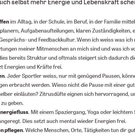
ich selbst mehr Energie und Lebenskraft sch
ffen
im Alltag, in der Schule, im Beruf, in der Familie mitte
planern, Aufgabenaufteilungen, klaren Zuständigkeiten, e
 Gesprächs- und Feedbackkultur. Wenn ich weiss was ich 
rtungen meiner Mitmenschen an mich sind und was ich 
dies bereits Struktur und oftmals steigert sich dadurch die
 Energien und Kräfte frei.
en
. Jeder Sportler weiss, nur mit genügend Pausen, könn
gen erbracht werden. Wieso nicht die Pause mit einer g
lber einläuten? Zitrusdüfte eignen sich hervorragend, u
 zu geben.
nergiefluss
. Mit einem Spaziergang, Yoga oder leichtem 
angeregt. Dies setzt auch mental wieder Energien frei.
n pflegen
. Welche Menschen, Orte, Tätigkeiten tun dir g