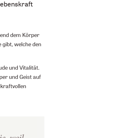
Lebenskraft
tzend dem Körper
 gibt, welche den
de und Vitalität.
per und Geist auf
kraftvollen
e, weil