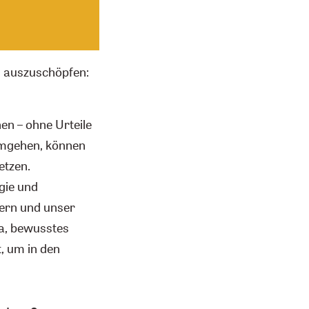
al auszuschöpfen:
n – ohne Urteile
mgehen, können
etzen.
gie und
hern und unser
ga, bewusstes
, um in den