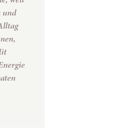
a und
Alltag
nnen,
it
Energie
vaten