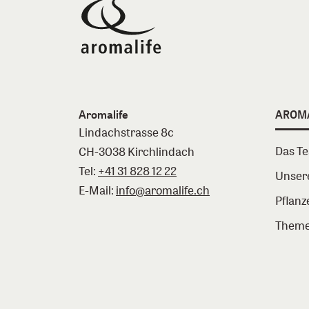
Aromalife
AROM
Lindachstrasse 8c
Das T
CH-3038 Kirchlindach
Tel:
+41 31 828 12 22
Unser
E-Mail:
info@aromalife.ch
Pflanz
Theme