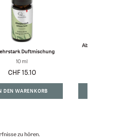
Abwehrstark Duftmisch
hrstark Duftmischung
Riechstift Alugra
10 ml
5 ml
CHF 15.10
CHF 24.60
N DEN WARENKORB
IN DEN WARENK
rfnisse zu hören.