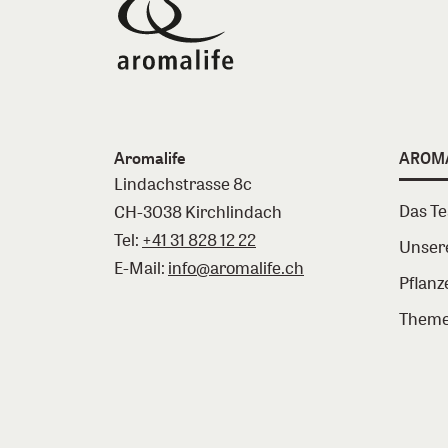
Aromalife
AROM
Lindachstrasse 8c
Das T
CH-3038 Kirchlindach
Tel:
+41 31 828 12 22
Unser
E-Mail:
info@aromalife.ch
Pflanz
Theme