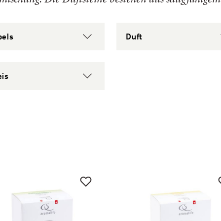
bels
Duft
eis