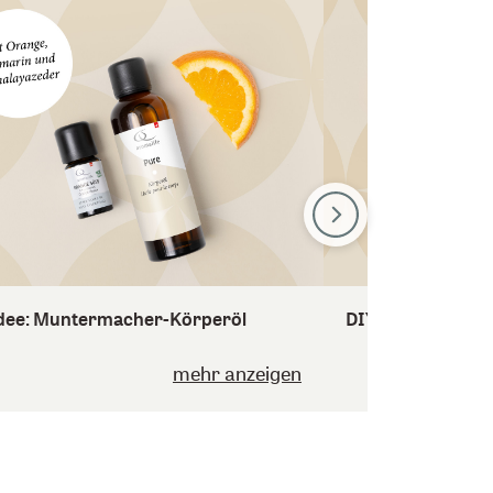
dee: Muntermacher-Körperöl
DIY-Idee: Frische
mehr anzeigen