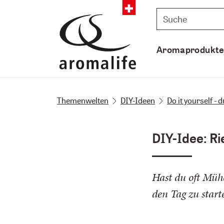
Aromaprodukt
Themenwelten
DIY-Ideen
Do it yourself -
DIY-Idee: R
Hast du oft Mühe
den Tag zu start