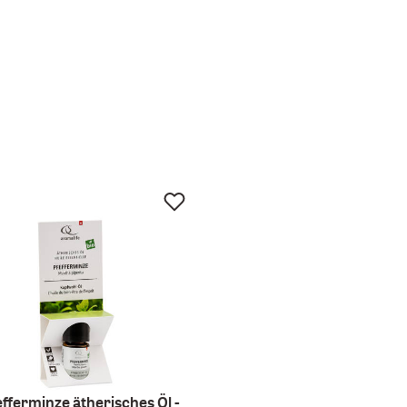
fferminze ätherisches Öl -