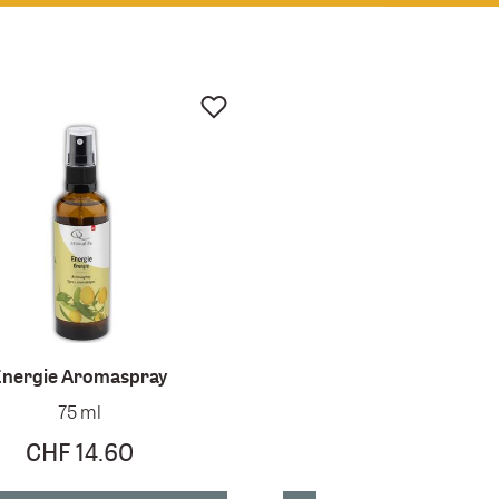
Energie Aromaspray
Energie Duftmisch
75 ml
5 ml
CHF 14.60
CHF 10.00