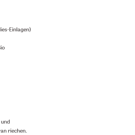
Vlies-Einlagen)
io
n und
an riechen.