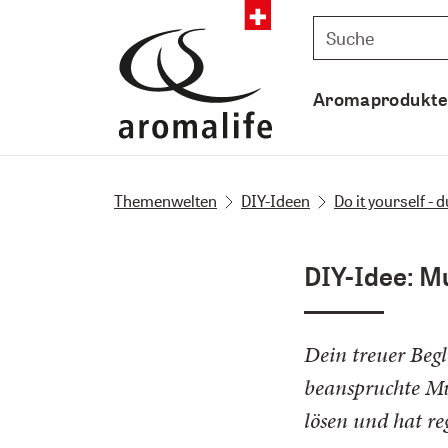
Aromaprodukt
Themenwelten
DIY-Ideen
Do it yourself -
DIY-Idee: Mu
Dein treuer Begl
beanspruchte Mu
lösen und hat re