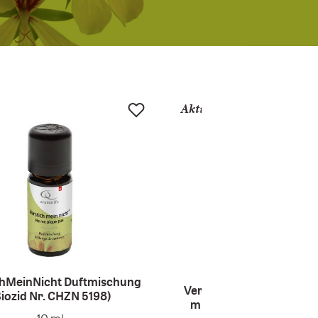
Aktuell
chMeinNicht Duftmischung
VerstichMeinNicht Duft
Biozid Nr. CHZN 5198)
mit Duftstein / (Biozid 