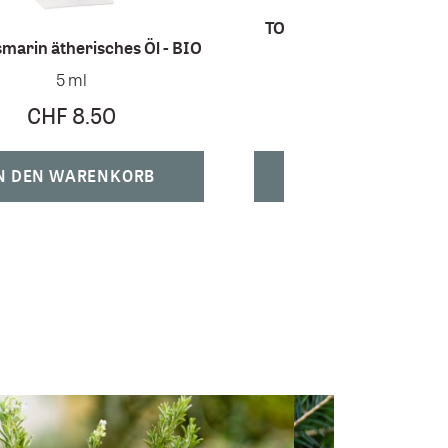
TOP Weisstanne ätherisc
marin ätherisches Öl - BIO
BIO
5 ml
5 ml
CHF 8.50
CHF 15.00
N DEN WARENKORB
IN DEN WARENK