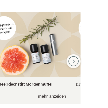
dee: Riechstift Morgenmuffel
DIY-Idee: Erfris
mehr anzeigen