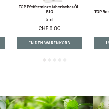
-
TOP Pfefferminze ätherisches Öl -
BIO
TOP Ros
5 ml
CHF 8.00
IN DEN WARENKORB
I