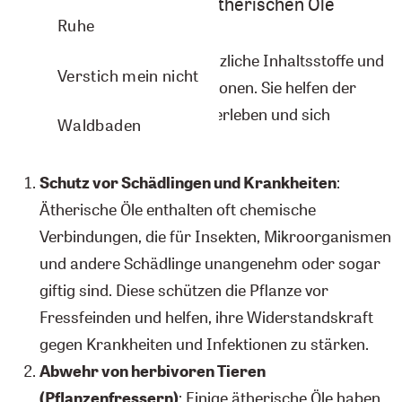
Pflanzen – die Quelle der ätherischen Öle
Ruhe
Die ätherischen Öle sind pflanzliche Inhaltsstoffe und
Verstich mein nicht
haben eine Vielzahl von Funktionen. Sie helfen der
Pflanze unter anderem zu überleben und sich
Waldbaden
fortzupflanzen.
Schutz vor Schädlingen und Krankheiten
:
Ätherische Öle enthalten oft chemische
Verbindungen, die für Insekten, Mikroorganismen
und andere Schädlinge unangenehm oder sogar
giftig sind. Diese schützen die Pflanze vor
Fressfeinden und helfen, ihre Widerstandskraft
gegen Krankheiten und Infektionen zu stärken.
Abwehr von herbivoren Tieren
(Pflanzenfressern)
: Einige ätherische Öle haben