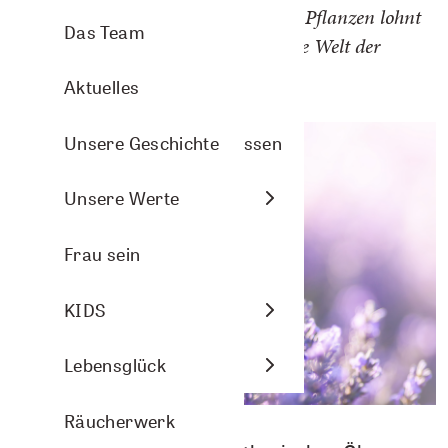
Blick in die Welt der meistgenutzten Pflanzen lohnt
Aromasprays
Arve Wellness
Pflanzenporträts
Das Team
sich, um die komplexe und vielseitige Welt der
ätherischen Öle zu verstehen.
Nasenbalsam
Christmas
Aktuelles
Arven- und Lavendelkissen
DIY-Ideen
Unsere Geschichte
Raumbeduftung
Energie
Unsere Werte
Aromasphere
Frau sein
Zubehör und DIY
KIDS
Themenwelten
Lebensglück
Räucherwerk