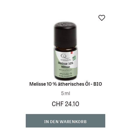
Melisse 10 % ätherisches Öl - BIO
Meli
5 ml
CHF 24.10
IN DEN WARENKORB