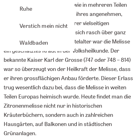
östlichen Mittelmeerraum sowie in mehreren Teilen
Ruhe
Europas und Asien. Aufgrund ihres angenehmen,
zitronenartigen Duftes und ihrer vielseitigen
Verstich mein nicht
Heilwirkungen verbreitete sie sich rasch über ganz
Europa. Bereits im frühen Mittelalter war die Melisse
Waldbaden
ein geschätztes Kraut in der Volksheilkunde. Der
bekannte Kaiser Karl der Grosse (747 oder 748 – 814)
war so überzeugt von der Heilkraft der Melisse, dass
er ihren grossflächigen Anbau förderte. Dieser Erlass
trug wesentlich dazu bei, dass die Melisse in weiten
Teilen Europas heimisch wurde. Heute findet man die
Zitronenmelisse nicht nur in historischen
Kräuterbüchern, sondern auch in zahlreichen
Hausgärten, auf Balkonen und in städtischen
Grünanlagen.