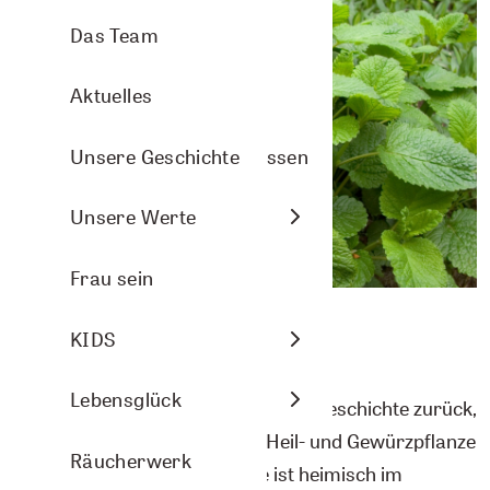
Aromasprays
Arve Wellness
Pflanzenporträts
Das Team
Nasenbalsam
Christmas
Aktuelles
Arven- und Lavendelkissen
DIY-Ideen
Unsere Geschichte
Raumbeduftung
Energie
Unsere Werte
Aromasphere
Frau sein
Geschichte
Zubehör und DIY
KIDS
Themenwelten
Lebensglück
Die Melisse blickt auf eine bewegte Geschichte zurück,
die eng mit ihrer Nutzung als Heil- und Gewürzpflanze
Räucherwerk
verknüpft ist. Zitronenmelisse ist heimisch im