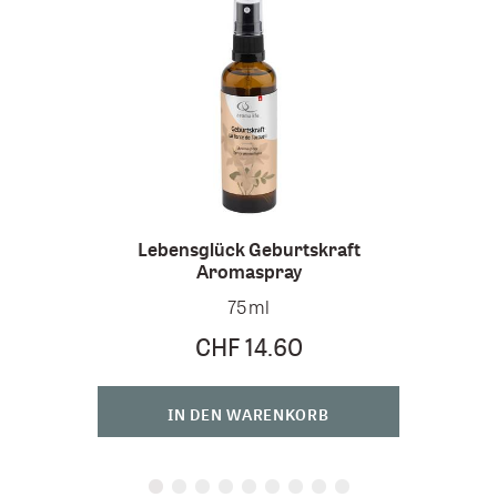
Lebensglück Geburtskraft
Aromaspray
Leb
75 ml
CHF 14.60
IN DEN WARENKORB