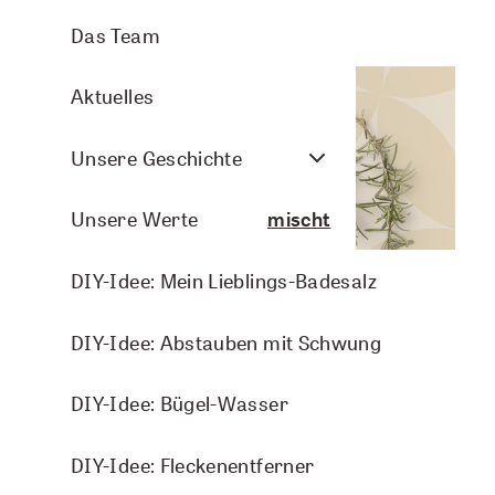
Aromasprays
Arve Wellness
Pflanzenporträts
Das Team
Nasenbalsam
Christmas
Aktuelles
Arven- und Lavendelkissen
DIY-Ideen
Unsere Geschichte
Raumbeduftung
Do it yourself - duftgemischt
Unsere Werte
Aromasphere
DIY-Idee: Mein Lieblings-Badesalz
Do it yourself - duftgewischt
Zubehör und DIY
DIY-Idee: Guten Morgen-Duschgel
DIY-Idee: Abstauben mit Schwung
Energie
Themenwelten
DIY-Idee: Entspannungs-Raumspray
DIY-Idee: Bügel-Wasser
Frau sein
Zutaten
DIY-Idee: Frauenwohl-Bodylotion
DIY-Idee: Fleckenentferner
KIDS
200 ml neutrales Aromalife PURE-Duschgel