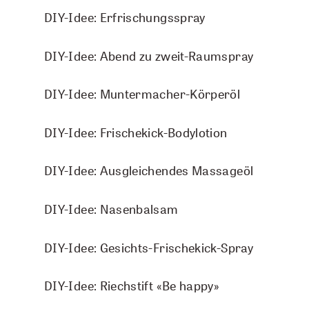
DIY-Idee: Erfrischungsspray
DIY-Idee: Abend zu zweit-Raumspray
DIY-Idee: Muntermacher-Körperöl
Kokosnussöl - BIO Körperöl
TOP 
DIY-Idee: Frischekick-Bodylotion
75 ml
CHF 10.00
DIY-Idee: Ausgleichendes Massageöl
IN DEN WARENKORB
DIY-Idee: Nasenbalsam
DIY-Idee: Gesichts-Frischekick-Spray
DIY-Idee: Riechstift «Be happy»