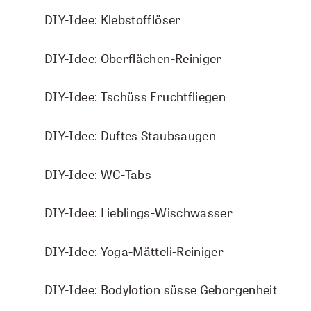
DIY-Idee: Energie-Körperöl
DIY-Idee: Klebstofflöser
Lebensglück
So gehts:
DIY-Idee: Schützender Raumspray
DIY-Idee: Oberflächen-Reiniger
Räucherwerk
Alle Zutaten gut vermischen. Den Balsam mit einem
Wattestäbchen am Naseneingang auftragen.
DIY-Idee: Winterzeit-Fussöl
DIY-Idee: Tschüss Fruchtfliegen
Ruhe
DIY-Idee: Schlaf Gut-Raumspray
DIY-Idee: Duftes Staubsaugen
Verstich mein nicht
DIY-IDEE HERUNTERLADEN
DIY-Idee: Muskelfit-Öl
DIY-Idee: WC-Tabs
Waldbaden
DIY-Idee: Seelenwohl-Duschbad
DIY-Idee: Lieblings-Wischwasser
DIY-Idee: Riechstift Morgenmuffel
DIY-Idee: Yoga-Mätteli-Reiniger
DIY-Idee: Bodylotion süsse Geborgenheit