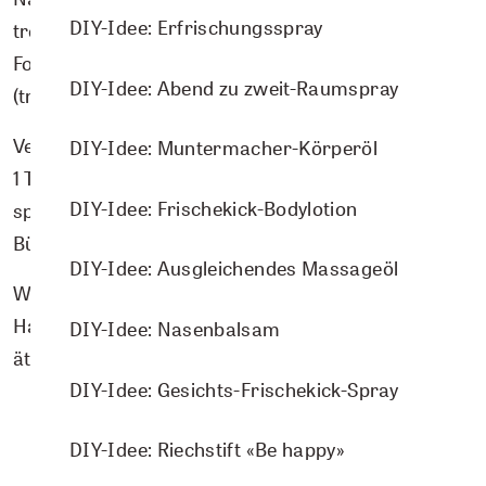
DIY-Idee: Erfrischungsspray
trocknen. Die getrockneten Tabs vorsichtig aus der
Form lösen. In einem luftdichten Glas aufbewahren
DIY-Idee: Abend zu zweit-Raumspray
(trocken lagern!).
Verwendung:
DIY-Idee: Muntermacher-Körperöl
1 Tab in die Toilettenschüssel geben. 10–15 Minuten
DIY-Idee: Frischekick-Bodylotion
sprudeln lassen (bei Bedarf über Nacht). Mit der
Bürste nachreinigen, abspülen – fertig!
DIY-Idee: Ausgleichendes Massageöl
Wichtig: nicht mit Essig kombinieren! Kinder- &
Haustiersicher lagern. Ausschliesslich naturreine
DIY-Idee: Nasenbalsam
ätherische Öle verwenden.
DIY-Idee: Gesichts-Frischekick-Spray
DIY-IDEE HERUNTERLADEN
DIY-Idee: Riechstift «Be happy»