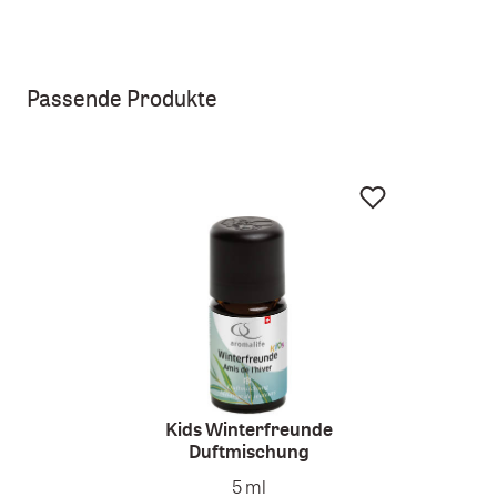
Passende Produkte
Kids Winterfreunde
Duftmischung
Kids 
5 ml