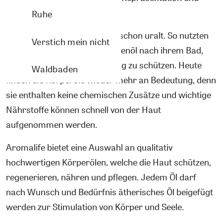
Kommunikation.
Ruhe
Die Pflege mit Körperölen ist schon uralt. So nutzten
Verstich mein nicht
bereits die alten Griechen Olivenöl nach ihrem Bad,
um die Haut vor Austrocknung zu schützen. Heute
Waldbaden
finden die Körperöle wieder mehr an Bedeutung, denn
sie enthalten keine chemischen Zusätze und wichtige
Nährstoffe können schnell von der Haut
aufgenommen werden.
Aromalife bietet eine Auswahl an qualitativ
hochwertigen Körperölen, welche die Haut schützen,
regenerieren, nähren und pflegen. Jedem Öl darf
nach Wunsch und Bedürfnis ätherisches Öl beigefügt
werden zur Stimulation von Körper und Seele.