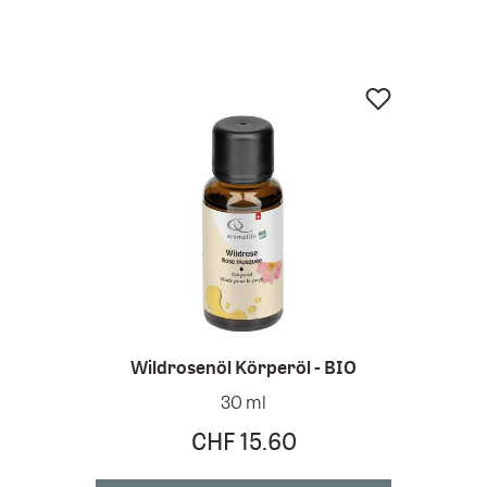
Wildrosenöl Körperöl - BIO
M
30 ml
CHF 15.60