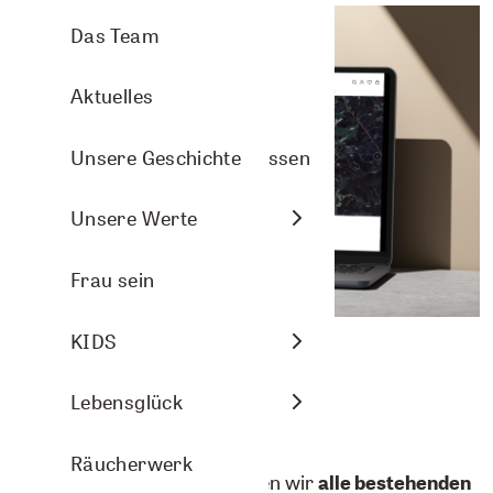
Aromasprays
Arve Wellness
Pflanzenporträts
Das Team
Nasenbalsam
Christmas
Aktuelles
Arven- und Lavendelkissen
DIY-Ideen
Unsere Geschichte
Raumbeduftung
Energie
Unsere Werte
Aromasphere
Frau sein
Zubehör und DIY
KIDS
Das Wichtigste auf einen Blick
Themenwelten
Lebensglück
Bestehende Kundenkonten
Räucherwerk
Aus Sicherheitsgründen haben wir
alle bestehenden