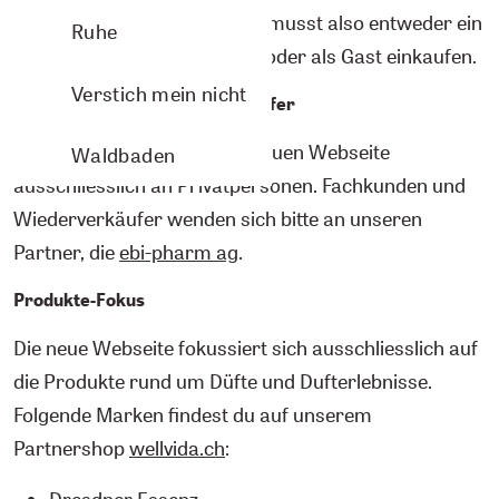
Kundenkonten
gelöscht
. Du musst also entweder ein
Ruhe
neues Kundenkonto anlegen oder als Gast einkaufen.
Verstich mein nicht
Fachkunden und Wiederverkäufer
Wir verkaufen auf unserer neuen Webseite
Waldbaden
ausschliesslich an Privatpersonen. Fachkunden und
Wiederverkäufer wenden sich bitte an unseren
Partner, die
ebi-pharm ag
.
Produkte-Fokus
Die neue Webseite fokussiert sich ausschliesslich auf
die Produkte rund um Düfte und Dufterlebnisse.
Folgende Marken findest du auf unserem
Partnershop
wellvida.ch
:
Dresdner Essenz