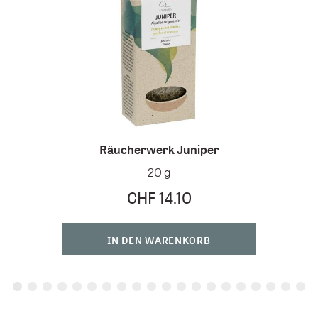
Räucherwerk Juniper
Räu
20 g
CHF 14.10
IN DEN WARENKORB