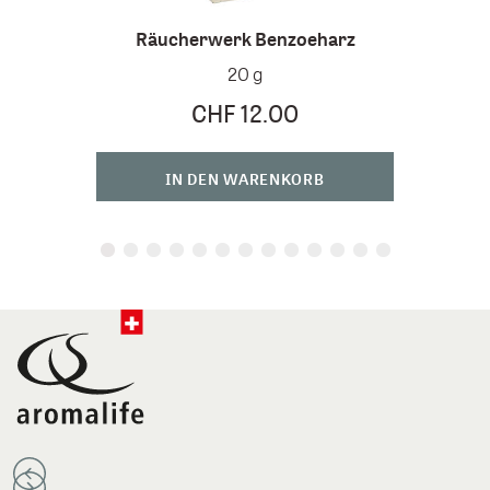
Rä
Räucherwerk Benzoeharz
20 g
CHF 12.00
IN DEN WARENKORB