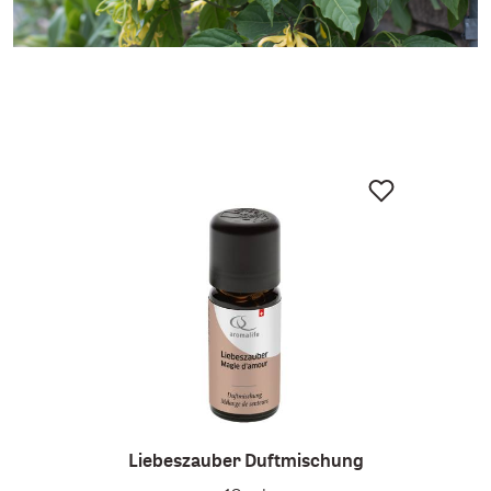
Liebeszauber Duftmischung
Ar