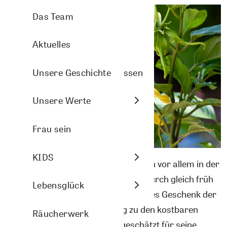
Aromasprays
Arve Wellness
Pflanzenporträts
Das Team
Nasenbalsam
Christmas
Aktuelles
Arven- und Lavendelkissen
DIY-Ideen
Unsere Geschichte
Raumbeduftung
Energie
Unsere Werte
Aromasphere
Frau sein
Zubehör und DIY
KIDS
Die sternförmigen Blüten verströmen vor allem in der
Nacht ihr volles Aroma, werden dadurch gleich früh
Themenwelten
Lebensglück
morgens gepflückt und sind ein echtes Geschenk der
Natur. Heute zählt Ylang Ylang zu den kostbaren
Räucherwerk
Düften in der Aromapflege – geschätzt für seine