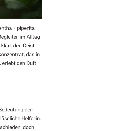
entha × piperita
Begleiter im Alltag
 klärt den Geist
konzentrat, das in
 erlebt den Duft
 Bedeutung der
ässliche Helferin.
schieden, doch