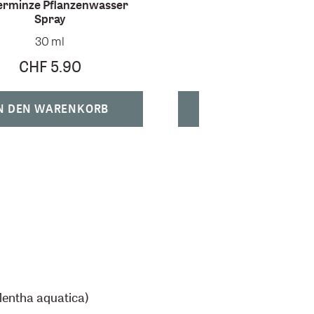
ferminze Pflanzenwasser
Spray
Kopfwohl Roll-o
30 ml
10 ml
CHF 5.90
CHF 14.60
N DEN WARENKORB
IN DEN WARENK
Mentha aquatica)