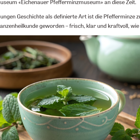
museum «Eichenauer Pfefferminzmuseum» an diese Zeit.
 jungen Geschichte als definierte Art ist die Pfefferminze 
lanzenheilkunde geworden – frisch, klar und kraftvoll, wie 