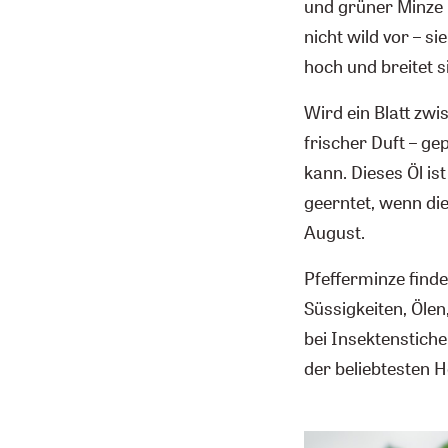
und grüner Minze
nicht wild vor – s
hoch und breitet s
Wird ein Blatt zwi
frischer Duft – g
kann. Dieses Öl is
geerntet, wenn di
August.
Pfefferminze finde
Süssigkeiten, Ölen
bei Insektenstichen
der beliebtesten H