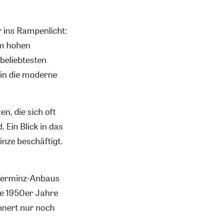
er ins Rampenlicht:
em hohen
beliebtesten
 in die moderne
en, die sich oft
 Ein Blick in das
nze beschäftigt.
efferminz-Anbaus
ie 1950er Jahre
nnert nur noch