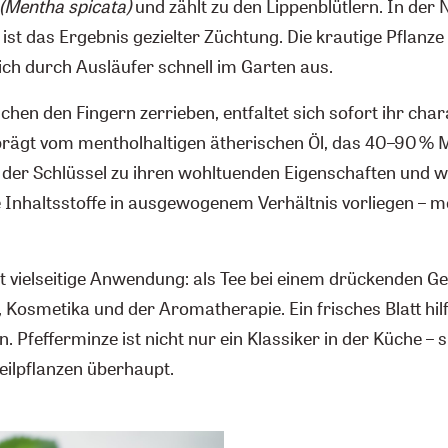
(Mentha spicata)
und zählt zu den Lippenblütlern. In der
ie ist das Ergebnis gezielter Züchtung. Die krautige Pflan
ich durch Ausläufer schnell im Garten aus.
schen den Fingern zerrieben, entfaltet sich sofort ihr char
eprägt vom mentholhaltigen ätherischen Öl, das 40–90 % 
t der Schlüssel zu ihren wohltuenden Eigenschaften und w
e Inhaltsstoffe in ausgewogenem Verhältnis vorliegen – m
t vielseitige Anwendung: als Tee bei einem drückenden Ge
, Kosmetika und der Aromatherapie. Ein frisches Blatt hil
. Pfefferminze ist nicht nur ein Klassiker in der Küche – s
eilpflanzen überhaupt.