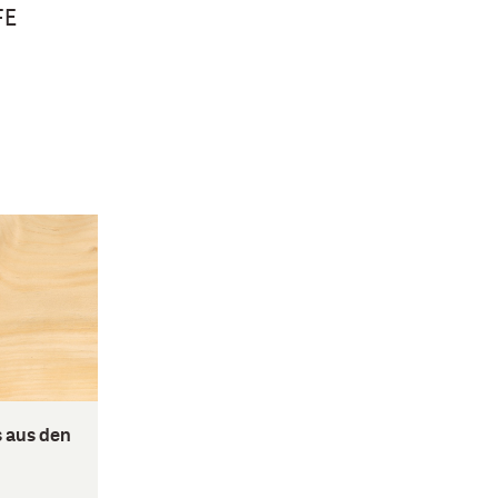
FE
s aus den