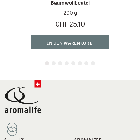
Arven
Baumwollbeutel
35 cm
200 g
CHF 25.10
IN DEN WARENKORB