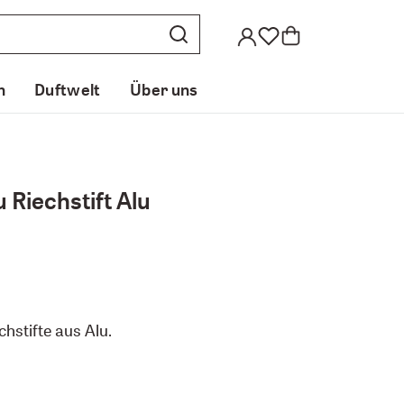
n
Duftwelt
Über uns
Riechstift Alu
hstifte aus Alu.