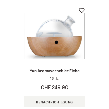
Sande
Yun Aromavernebler Eiche
1 Stk.
CHF 249.90
BENACHRICHTIGUNG