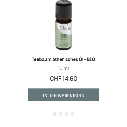
TOP 
Teebaum ätherisches Öl - BIO
10 ml
CHF 14.60
IN DEN WARENKORB