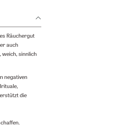
ges Räuchergut
ber auch
, weich, sinnlich
on negativen
rituale,
rstützt die
schaffen.