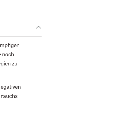
umpfigen
e noch
gien zu
negativen
hrauchs