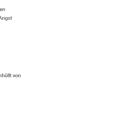
ken
 Angst
hüllt von