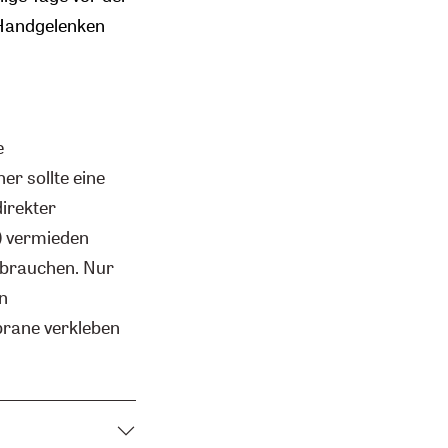
 Handgelenken
e
er sollte eine
irekter
) vermieden
fbrauchen. Nur
n
rane verkleben