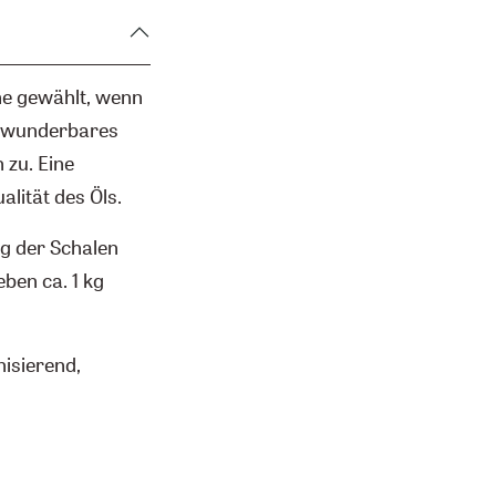
ne gewählt, wenn
n wunderbares
 zu. Eine
alität des Öls.
ng der Schalen
en ca. 1 kg
isierend,