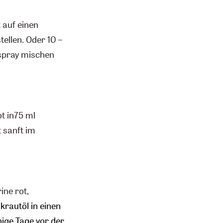
 auf einen
ellen. Oder 10 –
spray mischen
t in75 ml
 sanft im
ine rot,
rautöl in einen
nige Tage vor der