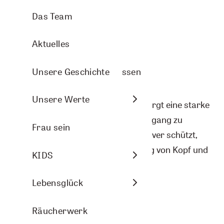
Aromasprays
Arve Wellness
Pflanzenporträts
Das Team
Nasenbalsam
Christmas
Aktuelles
Arven- und Lavendelkissen
DIY-Ideen
Unsere Geschichte
Raumbeduftung
Energie
Unsere Werte
Der schwere, würzig warme Duft birgt eine starke
Erdungskraft. Er ermöglicht uns Zugang zu
Aromasphere
Frau sein
unseren Wurzeln und Gefühlen. Vetiver schützt,
zentriert und fördert die Verbindung von Kopf und
Zubehör und DIY
KIDS
Bauch.
Themenwelten
Lebensglück
verfügbar
Räucherwerk