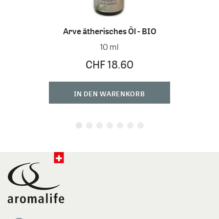
Arve ätherisches Öl - BIO
A
10 ml
äther
CHF 18.60
IN DEN WARENKORB