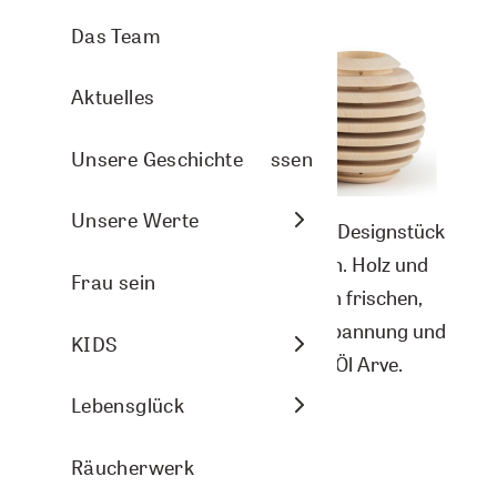
Aromasprays
Arve Wellness
Pflanzenporträts
Das Team
Nasenbalsam
Christmas
Aktuelles
Arven- und Lavendelkissen
DIY-Ideen
Unsere Geschichte
Raumbeduftung
Energie
Unsere Werte
Das Cembra Duftholz ist ein echtes Designstück
für die Stube oder auf den Bürotisch. Holz und
Aromasphere
Frau sein
Späne verbreiten langanhaltend den frischen,
balsamischen Arvenwaldduft. Entspannung und
Zubehör und DIY
KIDS
Regeneration pur. Mit ätherischem Öl Arve.
Themenwelten
Lebensglück
verfügbar
Räucherwerk