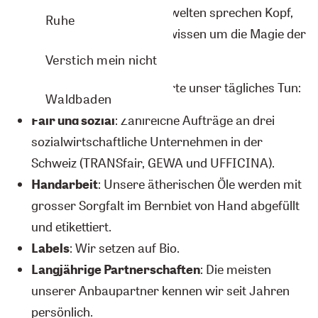
Lavendeltraum – unsere Duftwelten sprechen Kopf,
Ruhe
Herz und Sinne an, denn wir wissen um die Magie der
natürlichen Düfte.
Verstich mein nicht
Dabei bestimmen unsere Werte unser tägliches Tun:
Waldbaden
Fair und sozial
: Zahlreiche Aufträge an drei
sozialwirtschaftliche Unternehmen in der
Schweiz (TRANSfair, GEWA und UFFICINA).
Handarbeit
: Unsere ätherischen Öle werden mit
grosser Sorgfalt im Bernbiet von Hand abgefüllt
und etikettiert.
Labels
: Wir setzen auf Bio.
Langjährige Partnerschaften
: Die meisten
unserer Anbaupartner kennen wir seit Jahren
persönlich.