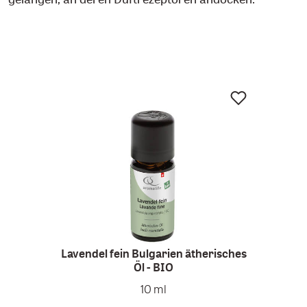
Lavendel fein Bulgarien ätherisches
Öl - BIO
Ora
10 ml