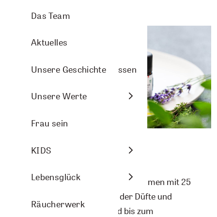
Aromasprays
Arve Wellness
Pflanzenporträts
Das Team
Nasenbalsam
Christmas
Aktuelles
Arven- und Lavendelkissen
DIY-Ideen
Unsere Geschichte
Raumbeduftung
Energie
Unsere Werte
Aromasphere
Frau sein
Zubehör und DIY
KIDS
Aromalife – Natur für die Sinne
Themenwelten
Lebensglück
Aromalife ist ein Schweizer Unternehmen mit 25
Jahren Erfahrung im Bereich der Düfte und
Räucherwerk
Dufterlebnisse. Vom Arvenbad bis zum