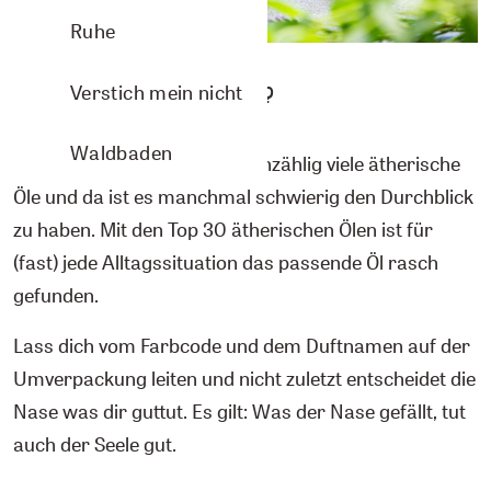
Ruhe
Verstich mein nicht
Warum 30 ätherische Öle?
Waldbaden
Inzwischen gibt es beinahe unzählig viele ätherische
Öle und da ist es manchmal schwierig den Durchblick
zu haben. Mit den Top 30 ätherischen Ölen ist für
(fast) jede Alltagssituation das passende Öl rasch
gefunden.
Lass dich vom Farbcode und dem Duftnamen auf der
Umverpackung leiten und nicht zuletzt entscheidet die
Nase was dir guttut. Es gilt: Was der Nase gefällt, tut
auch der Seele gut.