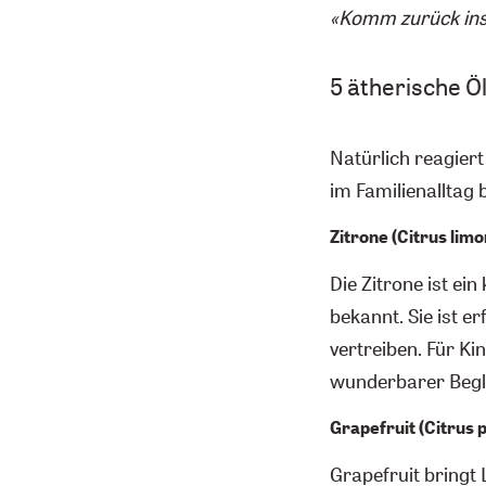
«Komm zurück ins 
5 ätherische Ö
Natürlich reagiert
im Familienalltag
Zitrone (Citrus lim
Die Zitrone ist ei
bekannt. Sie ist e
vertreiben. Für Ki
wunderbarer Begle
Grapefruit (Citrus p
Grapefruit bringt 