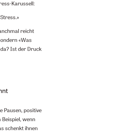
ress-Karussell:
Stress.»
anchmal reicht
 sondern «Was
 da? Ist der Druck
nnt
e Pausen, positive
 Beispiel, wenn
as schenkt ihnen