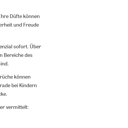
 Ihre Düfte können
herheit und Freude
enzial sofort. Über
in Bereiche des
ind.
Gerüche können
erade bei Kindern
cke.
r vermittelt: